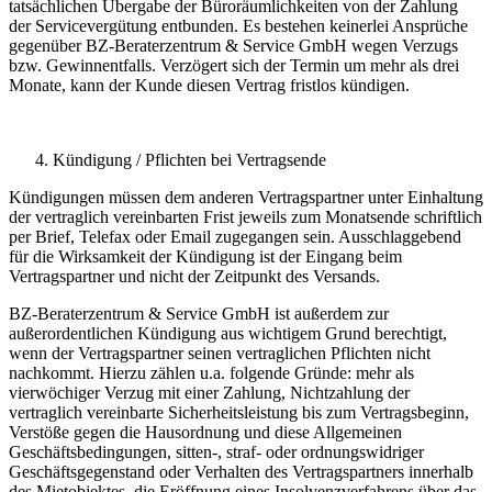
tatsächlichen Übergabe der Büroräumlichkeiten von der Zahlung
der Servicevergütung entbunden. Es bestehen keinerlei Ansprüche
gegenüber BZ-Beraterzentrum & Service GmbH wegen Verzugs
bzw. Gewinnentfalls. Verzögert sich der Termin um mehr als drei
Monate, kann der Kunde diesen Vertrag fristlos kündigen.
Kündigung / Pflichten bei Vertragsende
Kündigungen müssen dem anderen Vertragspartner unter Einhaltung
der vertraglich vereinbarten Frist jeweils zum Monatsende schriftlich
per Brief, Telefax oder Email zugegangen sein. Ausschlaggebend
für die Wirksamkeit der Kündigung ist der Eingang beim
Vertragspartner und nicht der Zeitpunkt des Versands.
BZ-Beraterzentrum & Service GmbH ist außerdem zur
außerordentlichen Kündigung aus wichtigem Grund berechtigt,
wenn der Vertragspartner seinen vertraglichen Pflichten nicht
nachkommt. Hierzu zählen u.a. folgende Gründe: mehr als
vierwöchiger Verzug mit einer Zahlung, Nichtzahlung der
vertraglich vereinbarte Sicherheitsleistung bis zum Vertragsbeginn,
Verstöße gegen die Hausordnung und diese Allgemeinen
Geschäftsbedingungen, sitten-, straf- oder ordnungswidriger
Geschäftsgegenstand oder Verhalten des Vertragspartners innerhalb
des Mietobjektes, die Eröffnung eines Insolvenzverfahrens über das