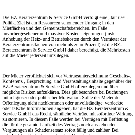
Die BZ-Beraterzentrum & Service GmbH verfolgt eine „fair use“-
Politik. Ziel ist ein Ressourcen schonender Umgang in den
Mietflächen und den Gemeinschaftsbereichen. Im Falle
unvorhergesehener und massiver Kostensteigerungen (insb.
Anhebung der Heiz- und Betriebskosten durch den Vermieter der
Beraterzentrumsflächen von mehr als zehn Prozent) ist die BZ-
Beraterzentrum & Service GmbH daher berechtigt, die Mehrkosten
auf die Mieter jederzeit umzulegen.
Der Mieter verpflichtet sich vor Vertragsunterzeichnung Geschäfts-,
Konferenz-, Besprechung- und Veranstaltungsinhalte gegenüber der
BZ-Beraterzentrum & Service GmbH offenzulegen und über
mögliche Risiken aufzuklären. Dies gilt besonders bei Buchungen
mit religiöser oder politischer Motivation. Sollte der Mieter der
Offenlegung nicht nachkommen oder unvollständige, verdeckte
oder falsche Informationen angeben, hat die BZ-Beraterzentrum &
Service GmbH das Recht, sämtliche Verträge mit sofortiger Wirkung
zu stornieren. In diesem Falle werden bei Verträgen mit Befristung
die für die gesamte Laufzeit des Vertrags noch ausstehenden
Vergütungen als Schadensersatz sofort fällig und zahlbar. Bei